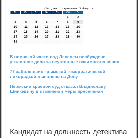
Сегодня: Воскресенье, 9 Августа
Пн
Вт
Ср
Чт
Пт
Сб
Вс
1
2
3
4
5
6
7
8
9
10
11
12
13
14
15
16
17
18
19
20
21
22
23
24
25
26
27
28
29
30
31
В воинской части под Лепелем возбуждено
уголовное дело за неуставные взаимоотношения
77 заболевших крымской геморрагической
лихорадкой выявлено на Дону
Пермский краевой суд отказал Владиславу
Шинкевичу в изменении меры пресечения
Кандидат на должность детектива