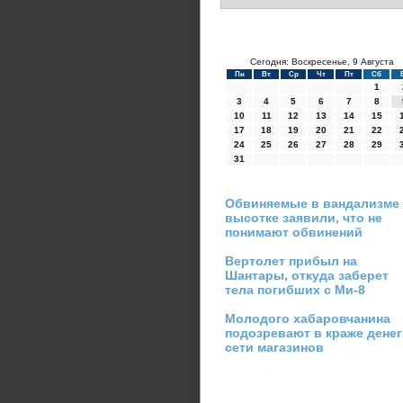
Сегодня: Воскресенье, 9 Августа
Пн
Вт
Ср
Чт
Пт
Сб
1
3
4
5
6
7
8
10
11
12
13
14
15
17
18
19
20
21
22
24
25
26
27
28
29
31
Обвиняемые в вандализме 
высотке заявили, что не
понимают обвинений
Вертолет прибыл на
Шантары, откуда заберет
тела погибших с Ми-8
Молодого хабаровчанина
подозревают в краже денег
сети магазинов