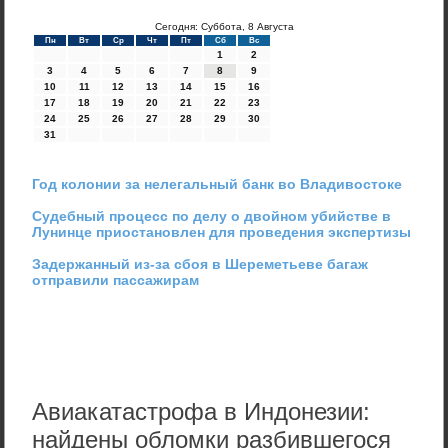
Сегодня: Суббота, 8 Августа
Пн
Вт
Ср
Чт
Пт
Сб
Вс
1
2
3
4
5
6
7
8
9
10
11
12
13
14
15
16
17
18
19
20
21
22
23
24
25
26
27
28
29
30
31
Год колонии за нелегальный банк во Владивостоке
Судебный процесс по делу о двойном убийстве в
Лунинце приостановлен для проведения экспертизы
Задержанный из-за сбоя в Шереметьеве багаж
отправили пассажирам
Авиакатастрофа в Индонезии:
найдены обломки разбившегося