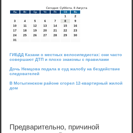
Сегодня: Суббота, 8 Августа
Пн
Вт
Ср
Чт
Пт
Сб
Вс
1
2
3
4
5
6
7
8
9
10
11
12
13
14
15
16
17
18
19
20
21
22
23
24
25
26
27
28
29
30
31
ГИБДД Казани о местных велосипедистах: они часто
совершают ДТП и плохо знакомы с правилами
Дочь Немцова подала в суд жалобу на бездействие
следователей
В Мотыгинском районе сгорел 12-квартирный жилой
дом
Предварительно, причиной