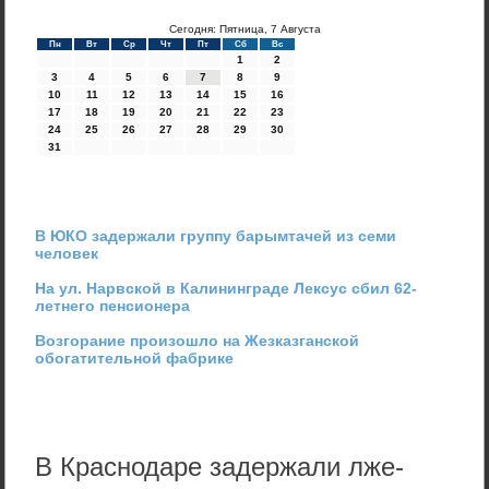
Сегодня: Пятница, 7 Августа
Пн
Вт
Ср
Чт
Пт
Сб
Вс
1
2
3
4
5
6
7
8
9
10
11
12
13
14
15
16
17
18
19
20
21
22
23
24
25
26
27
28
29
30
31
В ЮКО задержали группу барымтачей из семи
человек
На ул. Нарвской в Калининграде Лексус сбил 62-
летнего пенсионера
Возгорание произошло на Жезказганской
обогатительной фабрике
В Краснодаре задержали лже-