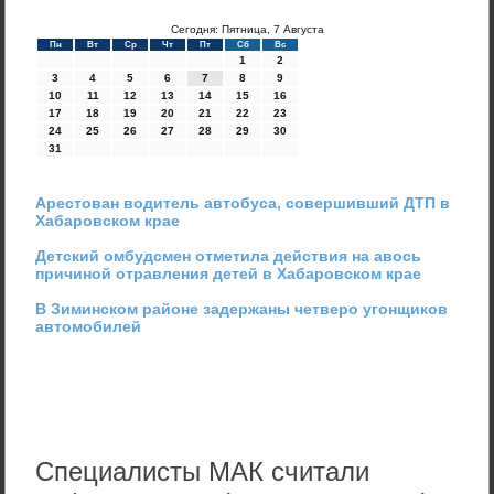
Сегодня: Пятница, 7 Августа
Пн
Вт
Ср
Чт
Пт
Сб
Вс
1
2
3
4
5
6
7
8
9
10
11
12
13
14
15
16
17
18
19
20
21
22
23
24
25
26
27
28
29
30
31
Арестован водитель автобуса, совершивший ДТП в
Хабаровском крае
Детский омбудсмен отметила действия на авось
причиной отравления детей в Хабаровском крае
В Зиминском районе задержаны четверо угонщиков
автомобилей
Специалисты МАК считали