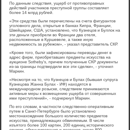
По данным следствия, ущерб от противоправных
действий участников преступной группы составляет
более 14 млрд рублей.
«Эти средства были перечислены на счета фигурантов
уголовного дела, открытые в банках Кипра, Франции,
Швейцарии, США, установлено, что Кузнецов и Буллок на
эти деньги приобрели во Франции два отеля,
расположенные в Куршевеле, а также иную
недвижимость за рубежом», - указал представитель СКР.
«Кроме того, были зафиксированы переводы денег в
адрес фирм, приобретавших предметы искусства на
аукционе Sotheby's, причем полученные СКР документы
из-за границы подтвердили все эти сделки», - уточнил
Маркин.
«Несмотря на то, что Кузнецов и Булах (бывшая супруга
Кузнецова Жанна Булах - ИФ) находятся в
международном розыске, следствием принимаются
активные меры к возмещению ущерба от совершенных
ими преступлений», - подчеркнул Маркин.
По его словам, в частности следственно-оперативным
путем в Санкт-Петербурге было установлено
местонахождение большого количество предметов
искусства, принадлежащих обвиняемым. В числе
изъятого более 100 картин, 200 единиц исторического
оружия, обмундирования и доспехов, около 800