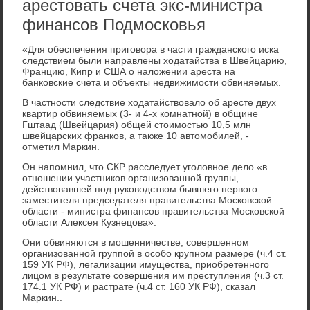
арестовать счета экс-министра
финансов Подмосковья
«Для обеспечения приговора в части гражданского иска
следствием были направлены ходатайства в Швейцарию,
Францию, Кипр и США о наложении ареста на
банковские счета и объекты недвижимости обвиняемых.
В частности следствие ходатайствовало об аресте двух
квартир обвиняемых (3- и 4-х комнатной) в общине
Гштаад (Швейцария) общей стоимостью 10,5 млн
швейцарских франков, а также 10 автомобилей, -
отметил Маркин.
Он напомнил, что СКР расследует уголовное дело «в
отношении участников организованной группы,
действовавшей под руководством бывшего первого
заместителя председателя правительства Московской
области - министра финансов правительства Московской
области Алексея Кузнецова».
Они обвиняются в мошенничестве, совершенном
организованной группой в особо крупном размере (ч.4 ст.
159 УК РФ), легализации имущества, приобретенного
лицом в результате совершения им преступления (ч.3 ст.
174.1 УК РФ) и растрате (ч.4 ст. 160 УК РФ), сказал
Маркин..