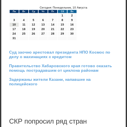
Сегодня: Понедельник, 10 Августа
Пн
Вт
Ср
Чт
Пт
Сб
Вс
1
2
3
4
5
6
7
8
9
10
11
12
13
14
15
16
17
18
19
20
21
22
23
24
25
26
27
28
29
30
31
Суд заочно арестовал президента НПО Космос по
делу о махинациях с кредитом
Правительство Хабаровского края готово оказать
помощь пострадавшим от циклона районам
Задержаны жители Казани, напавшие на
полицейского
СКР попросил ряд стран