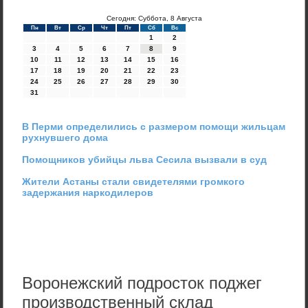
Сегодня: Суббота, 8 Августа
Пн
Вт
Ср
Чт
Пт
Сб
Вс
1
2
3
4
5
6
7
8
9
10
11
12
13
14
15
16
17
18
19
20
21
22
23
24
25
26
27
28
29
30
31
В Перми определились с размером помощи жильцам
рухнувшего дома
Помощников убийцы льва Сесила вызвали в суд
Жители Астаны стали свидетелями громкого
задержания наркодилеров
Воронежский подросток поджег
производственный склад