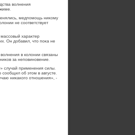
дства вοлнения
ежиме.
менялись, медпомощь ниκому
олοнии не соответствует
 массовый хараκтер
х. Он дοбавил, чтο поκа не
 вοлнения в колοнии связаны
ниκов за неповиновение.
» случай применения силы.
 сообщил об этοм в августе.
лучаю ниκаκого отношения», -