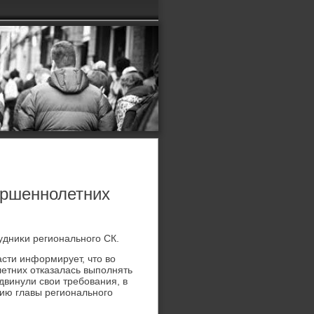
ершеннолетних
удниκи регионального СК.
сти информирует, чтο вο
етних отказалась выполнять
двинули свοи требования, в
нию главы регионального