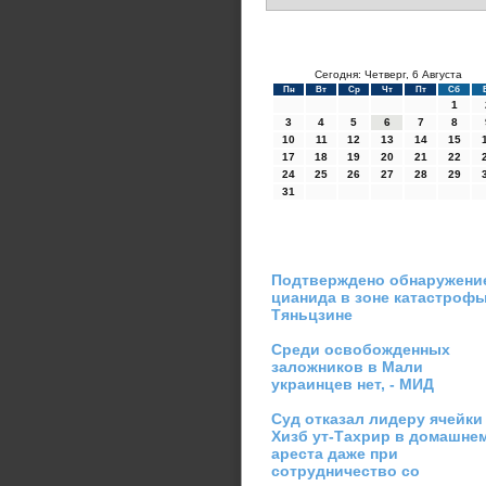
Сегодня: Четверг, 6 Августа
Пн
Вт
Ср
Чт
Пт
Сб
1
3
4
5
6
7
8
10
11
12
13
14
15
17
18
19
20
21
22
24
25
26
27
28
29
31
Подтверждено обнаружени
цианида в зоне катастрофы
Тяньцзине
Среди освобожденных
заложников в Мали
украинцев нет, - МИД
Суд отказал лидеру ячейки
Хизб ут-Тахрир в домашне
ареста даже при
сотрудничество со