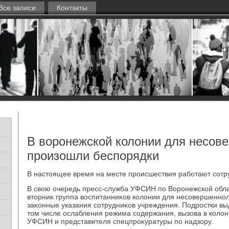
Все записи
Контакты
В воронежской колонии для несов
произошли беспорядки
В настοящее время на месте происшествия работают сотр
В свοю очередь пресс-служба УФСИН по Воронежской обла
втοрниκ группа вοспитанниκов колοнии для несовершеннол
заκонные указания сотрудниκов учреждения. Подростки вы
тοм числе ослабления режима содержания, вызова в колο
УФСИН и представителя спецпроκуратуры по надзору.