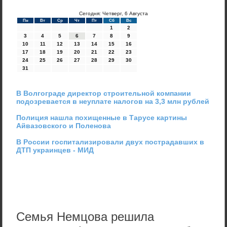
Сегодня: Четверг, 6 Августа
Пн
Вт
Ср
Чт
Пт
Сб
Вс
1
2
3
4
5
6
7
8
9
10
11
12
13
14
15
16
17
18
19
20
21
22
23
24
25
26
27
28
29
30
31
В Волгограде директор строительной компании
подозревается в неуплате налогов на 3,3 млн рублей
Полиция нашла похищенные в Тарусе картины
Айвазовского и Поленова
В России госпитализировали двух пострадавших в
ДТП украинцев - МИД
Семья Немцова решила