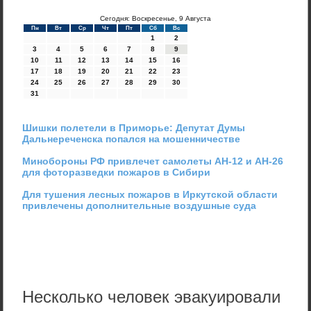
Сегодня: Воскресенье, 9 Августа
Пн
Вт
Ср
Чт
Пт
Сб
Вс
1
2
3
4
5
6
7
8
9
10
11
12
13
14
15
16
17
18
19
20
21
22
23
24
25
26
27
28
29
30
31
Шишки полетели в Приморье: Депутат Думы
Дальнереченска попался на мошенничестве
Минобороны РФ привлечет самолеты АН-12 и АН-26
для фоторазведки пожаров в Сибири
Для тушения лесных пожаров в Иркутской области
привлечены дополнительные воздушные суда
Несколько человек эвакуировали