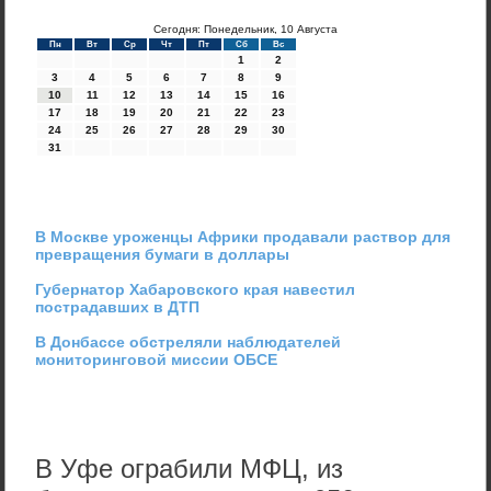
Сегодня: Понедельник, 10 Августа
Пн
Вт
Ср
Чт
Пт
Сб
Вс
1
2
3
4
5
6
7
8
9
10
11
12
13
14
15
16
17
18
19
20
21
22
23
24
25
26
27
28
29
30
31
В Москве уроженцы Африки продавали раствор для
превращения бумаги в доллары
Губернатор Хабаровского края навестил
пострадавших в ДТП
В Донбассе обстреляли наблюдателей
мониторинговой миссии ОБСЕ
В Уфе ограбили МФЦ, из