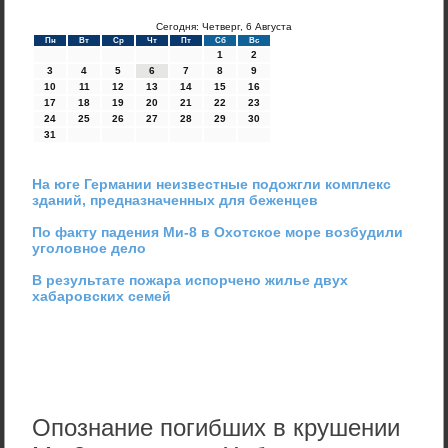
Сегодня: Четверг, 6 Августа
Пн
Вт
Ср
Чт
Пт
Сб
Вс
1
2
3
4
5
6
7
8
9
10
11
12
13
14
15
16
17
18
19
20
21
22
23
24
25
26
27
28
29
30
31
На юге Германии неизвестные подожгли комплекс
зданий, предназначенных для беженцев
По факту падения Ми-8 в Охотское море возбудили
уголовное дело
В результате пожара испорчено жилье двух
хабаровских семей
Опознание погибших в крушении