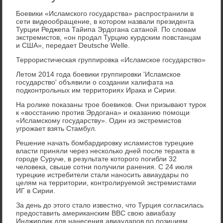
Боевики «Исламского государства» распространили в
сети видеообращение, в котором назвали президента
Турции Реджепа Тайипа Эрдогана сатаной. По словам
экстремистов, «он продал Турцию курдским повстанцам
и США», передает Deutsche Welle.
Террористическая группировка «Исламское государство»
Летом 2014 года боевики группировки 'Исламское
государство' объявили о создании халифата на
подконтрольных им территориях Ирака и Сирии.
На ролике показаны трое боевиков. Они призывают турок
к «восстанию против Эрдогана» и оказанию помощи
«Исламскому государству». Один из экстремистов
угрожает взять Стамбул.
Решение начать бомбардировку исламистов турецкие
власти приняли через несколько дней после теракта в
городе Суруче, в результате которого погибли 32
человека, свыше сотни получили ранения. С 24 июля
турецкие истребители стали наносить авиаудары по
целям на территории, контролируемой экстремистами
ИГ в Сирии.
За день до этого стало известно, что Турция согласилась
предоставить американским ВВС свою авиабазу
Инджирлик для нанесения авиаударов по позициям