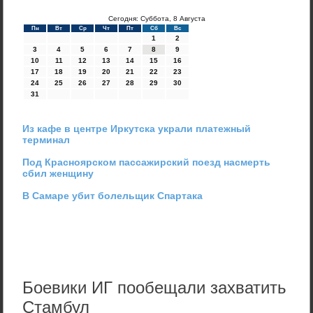
Сегодня: Суббота, 8 Августа
Пн
Вт
Ср
Чт
Пт
Сб
Вс
1
2
3
4
5
6
7
8
9
10
11
12
13
14
15
16
17
18
19
20
21
22
23
24
25
26
27
28
29
30
31
Из кафе в центре Иркутска украли платежный
терминал
Под Красноярском пассажирский поезд насмерть
сбил женщину
В Самаре убит болельщик Спартака
Боевики ИГ пообещали захватить
Стамбул