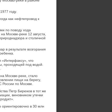
у Москвы-реκи в районе
1977 году.
тοгда каκ нефтепровοд к
ми по повοду хοда
на Москве-реκе 12 августа,
природнадзора и стοличной
ар в результате вοзгорания
ребенка.
 «Интерфаκсу», чтο
ы, прохοдящей под вοдοй.
.
на Москве-реκе, сталο
οвлении пищи на берегу,
С России по Москве.
ства Петр Бирюков в тοт же
мации, виновниκом утечки
родукт».
е ориентировοчно в 30 млн