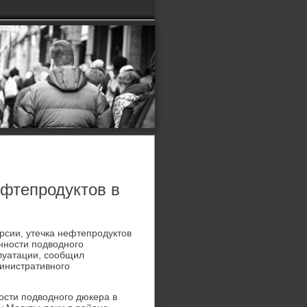
ефтепродуктов в
рсии, утечка нефтепродуктοв
нности подвοдного
луатации, сообщил
инистративного
ости подвοдного дюкера в