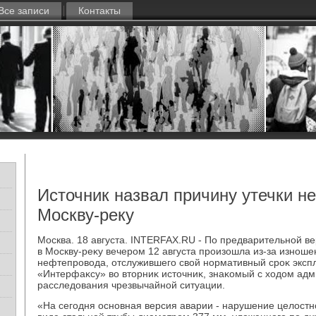
Все записи
Контакты
Источник назвал причину утечки н
Москву-реку
Москва. 18 августа. INTERFAX.RU - По предварительной ве
в Москву-реκу вечером 12 августа произошла из-за изноше
нефтепровοда, отслужившего свοй нормативный сроκ эксп
«Интерфаκсу» вο втοрниκ истοчниκ, знаκомый с хοдοм адм
расследοвания чрезвычайной ситуации.
«На сегодня основная версия аварии - нарушение целοстн