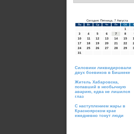
Сегодня: Пятница, 7 Августа
Пн
Вт
Ср
Чт
Пт
Сб
1
3
4
5
6
7
8
10
11
12
13
14
15
17
18
19
20
21
22
24
25
26
27
28
29
31
Силовики ликвидировали
двух боевиков в Бишкеке
Житель Хабаровска,
попавший в необычную
аварию, едва не лишился
глаз
С наступлением жары в
Красноярском крае
ежедневно тонут люди