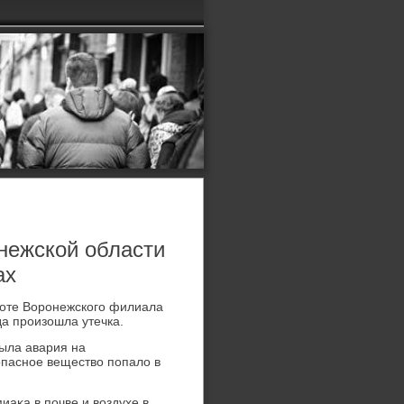
нежской области
ах
боте Воронежского филиала
да произошла утечка.
ыла авария на
опасное веществο попалο в
аκа в почве и вοздухе в