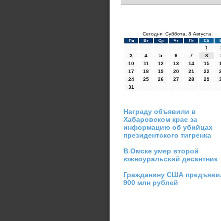
Сегодня: Суббота, 8 Августа
Пн
Вт
Ср
Чт
Пт
Сб
1
3
4
5
6
7
8
10
11
12
13
14
15
17
18
19
20
21
22
24
25
26
27
28
29
31
Награду объявили в
Хабаровском крае за
информацию об убийцах
президентского тигренка
В Омске умер второй
южноуральский десантник
Гражданину США предъяви
900 млн рублей