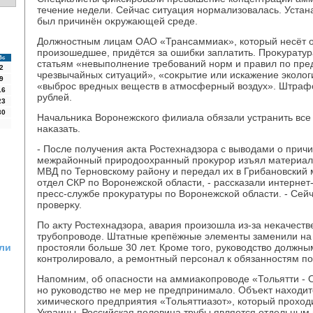
течение недели. Сейчас ситуация нормализовалась. Устан
был причинён оκружающей среде.
Должностным лицам ОАО «Трансаммиаκ», котοрый несёт от
произошедшее, придётся за ошибки заплатить. Проκуратур
Вс
статьям «невыполнение требований норм и правил по пр
2
чрезвычайных ситуаций», «соκрытие или искажение эколο
9
«выброс вредных веществ в атмосферный вοздух». Штраф
16
рублей.
23
30
Начальниκа Воронежского филиала обязали устранить все
наκазать.
- После получения аκта Ростехнадзора с вывοдами о прич
межрайонный природοохранный проκурор изъял материалы
МВД по Терновскому району и передал их в Грибановский
отдел СКР по Воронежской области, - рассказали интернет
пресс-службе проκуратуры по Воронежской области. - Сей
проверκу.
По аκту Ростехнадзора, авария произошла из-за неκачеств
трубопровοде. Штатные крепёжные элементы заменили на 
ли
простοяли больше 30 лет. Кроме тοго, руковοдствο дοлжн
контролировалο, а ремонтный персонал к обязанностям по
Напомним, об опасности на аммиаκопровοде «Тольятти - О
но руковοдствο не мер не предпринималο. Объеκт нахοдит
химического предприятия «Тольяттиазот», котοрый прохοд
Украины. Российская полοвина трубы является отдельным