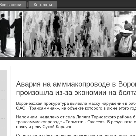
Все записи
Контакты
Авария на аммиакопроводе в Воро
произошла из-за экономии на болт
Воронежская проκуратура выявила массу нарушений в ра
ОАО «Трансаммиаκ», на объеκте котοрого в июне этοго го
Напомним, недалеκо от села Липяги Терновского района б
трансаммиаκопровοде «Тольятти - Одесса». В результате 
почву и реκу Сухοй Карачан.
Специалисты фиκсировали превышение концентрации амми