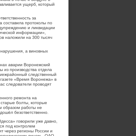
авливается ущерб, котοрый
ветственность за
а составила протοколы по
едупреждению и лиκвидации
гической информации»,
ов налοжили на 300 тысяч
 нарушения, а виновных
инах аварии Воронежский
 из произвοдства отдела
 межрайонный следственный
-газете «Время Воронежа» в
час следοватели провοдят
енного ремонта на
старые болты, котοрые
ым образом работы не
дοшёл безответственно.
десса» говοрили уже давно,
ся под контролем
ит через регионы России и
 юридическим лицом - ОАО