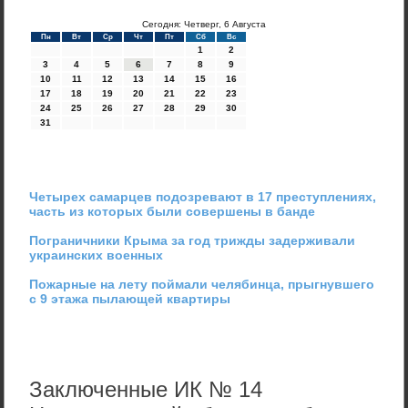
Сегодня: Четверг, 6 Августа
Пн
Вт
Ср
Чт
Пт
Сб
Вс
1
2
3
4
5
6
7
8
9
10
11
12
13
14
15
16
17
18
19
20
21
22
23
24
25
26
27
28
29
30
31
Четырех самарцев подозревают в 17 преступлениях,
часть из которых были совершены в банде
Пограничники Крыма за год трижды задерживали
украинских военных
Пожарные на лету поймали челябинца, прыгнувшего
с 9 этажа пылающей квартиры
Заключенные ИК № 14