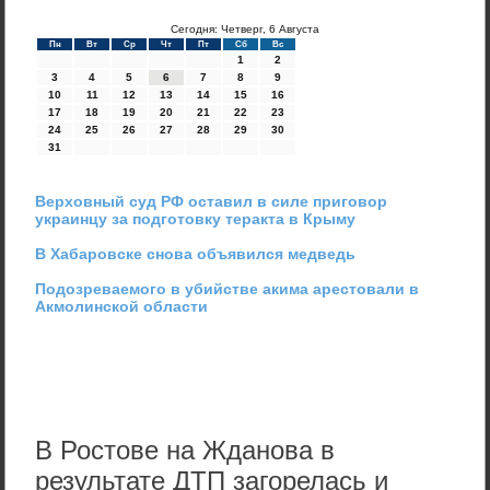
Сегодня: Четверг, 6 Августа
Пн
Вт
Ср
Чт
Пт
Сб
Вс
1
2
3
4
5
6
7
8
9
10
11
12
13
14
15
16
17
18
19
20
21
22
23
24
25
26
27
28
29
30
31
Верховный суд РФ оставил в силе приговор
украинцу за подготовку теракта в Крыму
В Хабаровске снова объявился медведь
Подозреваемого в убийстве акима арестовали в
Акмолинской области
В Ростове на Жданова в
результате ДТП загорелась и