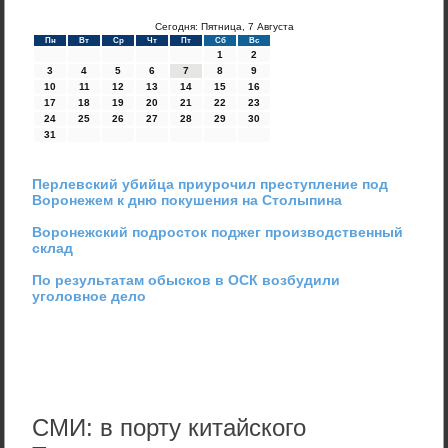
Сегодня: Пятница, 7 Августа
Пн
Вт
Ср
Чт
Пт
Сб
Вс
1
2
3
4
5
6
7
8
9
10
11
12
13
14
15
16
17
18
19
20
21
22
23
24
25
26
27
28
29
30
31
Перлевский убийца приурочил преступление под
Воронежем к дню покушения на Столыпина
Воронежский подросток поджег производственный
склад
По результатам обысков в ОСК возбудили
уголовное дело
СМИ: в порту китайского