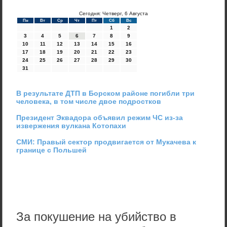
Сегодня: Четверг, 6 Августа
Пн
Вт
Ср
Чт
Пт
Сб
Вс
1
2
3
4
5
6
7
8
9
10
11
12
13
14
15
16
17
18
19
20
21
22
23
24
25
26
27
28
29
30
31
В результате ДТП в Борском районе погибли три
человека, в том числе двое подростков
Президент Эквадора объявил режим ЧС из-за
извержения вулкана Котопахи
СМИ: Правый сектор продвигается от Мукачева к
границе с Польшей
За покушение на убийство в