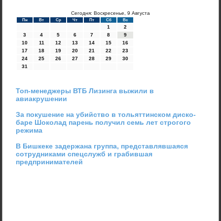
Сегодня: Воскресенье, 9 Августа
Пн
Вт
Ср
Чт
Пт
Сб
Вс
1
2
3
4
5
6
7
8
9
10
11
12
13
14
15
16
17
18
19
20
21
22
23
24
25
26
27
28
29
30
31
Топ-менеджеры ВТБ Лизинга выжили в
авиакрушении
За покушение на убийство в тольяттинском диско-
баре Шоколад парень получил семь лет строгого
режима
В Бишкеке задержана группа, представлявшаяся
сотрудниками спецслужб и грабившая
предпринимателей