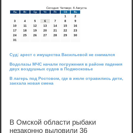
Сегодня: Четверг, 6 Августа
Пн
Вт
Ср
Чт
Пт
Сб
Вс
1
2
3
4
5
6
7
8
9
10
11
12
13
14
15
16
17
18
19
20
21
22
23
24
25
26
27
28
29
30
31
Суд: арест с имущества Васильевой не снимался
Водолазы МЧС начали погружения в районе падения
двух воздушных судов в Подмосковье
В лагерь под Ростовом, где в июле отравились дети,
заехала новая смена
В Омской области рыбаки
незаконно выловили 36