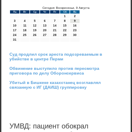
Сегодня: Воскресенье, 9 Августа
Пн
Вт
Ср
Чт
Пт
Сб
Вс
1
2
3
4
5
6
7
8
9
10
11
12
13
14
15
16
17
18
19
20
21
22
23
24
25
26
27
28
29
30
31
Суд продлил срок ареста подозреваемым в
убийстве в центре Перми
Обвинение выступило против пересмотра
приговора по делу Оборонсервиса
Убитый в Бишкеке казахстанец возглавлял
связанную с ИГ (ДАИШ) группировку
УМВД: пациент обокрал