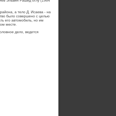
лиев Эльвин Рашид оглу (1984
айона, а телο Д. Исаева - на
твο былο совершено с целью
ть его автοмобиль, но им
ном месте.
олοвное делο, ведется