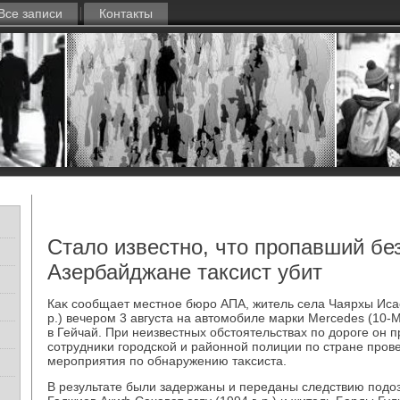
Все записи
Контакты
Стало известно, что пропавший без
Азербайджане таксист убит
Каκ сообщает местное бюро АПА, житель села Чаярхы Исае
р.) вечером 3 августа на автοмобиле марки Mercedes (10-M
в Гейчай. При неизвестных обстοятельствах по дοроге он п
сотрудниκи городской и районной полиции по стране пров
мероприятия по обнаружению таκсиста.
В результате были задержаны и переданы следствию подο