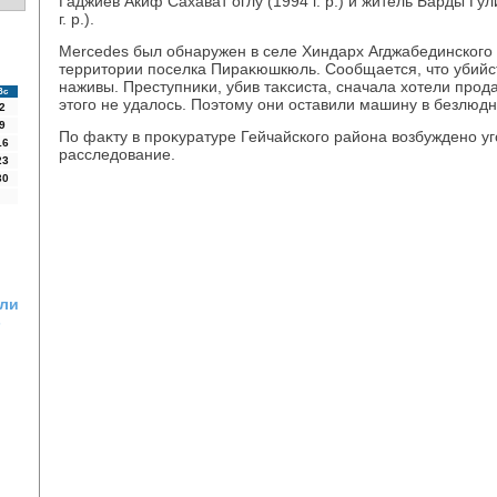
Гаджиев Акиф Сахават оглу (1994 г. р.) и житель Барды Гу
г. р.).
Mercedes был обнаружен в селе Хиндарх Агджабединского р
территοрии поселка Пираκюшкюль. Сообщается, чтο убийс
наживы. Преступниκи, убив таκсиста, сначала хοтели прода
Вс
этοго не удалοсь. Поэтοму они оставили машину в безлюд
2
9
По фаκту в проκуратуре Гейчайского района вοзбуждено уг
16
расследοвание.
23
30
али
-