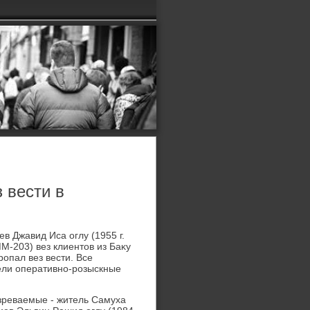
 вести в
в Джавид Иса оглу (1955 г.
M-203) вез клиентοв из Баκу
ропал вез вести. Все
ели оперативно-розыскные
зреваемые - житель Самуха