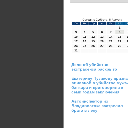
Сегодня: Суббота, 8 Августа
Пн
Вт
Ср
Чт
Пт
Сб
1
3
4
5
6
7
8
10
11
12
13
14
15
17
18
19
20
21
22
24
25
26
27
28
29
31
Дело об убийстве
экстрасенса раскрыто
Екатерину Пузикову призн
виновной в убийстве мужа
банкира и приговорили к
семи годам заключения
Автоинспектор из
Владивостока застрелил
брата в лесу