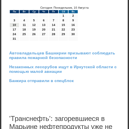
Сегодня: Понедельник, 10 Августа
Пн
Вт
Ср
Чт
Пт
Сб
Вс
1
2
3
4
5
6
7
8
9
10
11
12
13
14
15
16
17
18
19
20
21
22
23
24
25
26
27
28
29
30
31
Автовладельцев Башкирии призывают соблюдать
правила пожарной безопасности
Незаконных лесорубов ищут в Иркутской области с
помощью малой авиации
Банкира отправили в спецблок
'Транснефть': загоревшиеся в
Марьине нефтепродукты уже не