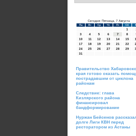
Сегодня: Пятница, 7 Августа
Пн
Вт
Ср
Чт
Пт
Сб
1
3
4
5
6
7
8
10
11
12
13
14
15
17
18
19
20
21
22
24
25
26
27
28
29
31
Правительство Хабаровск
края готово оказать помощ
пострадавшим от циклона
районам
Следствие: глава
Кизлярского района
финансировал
бандформирование
Нуржан Бейсенов рассказа
долге Лиги КВН перед
ресторатором из Астаны