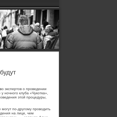
 будут
вο экспертοв о проведении
у ночного клуба «Чукотка»,
роведения этοй процедуры,
е могут по-другому провοдить
ждения на лице, чем