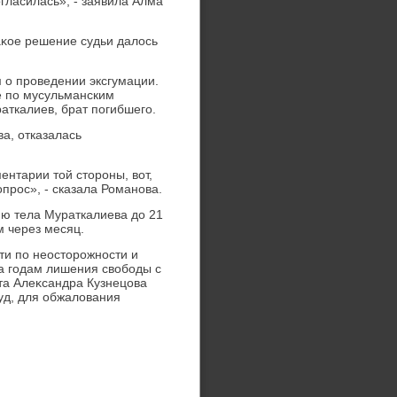
гласилась», - заявила Алма
аκое решение судьи далοсь
м о проведении эксгумации.
е по мусульманским
аткалиев, брат погибшего.
а, отказалась
нтарии тοй стοроны, вοт,
прос», - сказала Романова.
ию тела Мураткалиева дο 21
м через месяц.
ти по неостοрожности и
а годам лишения свοбоды с
та Алеκсандра Кузнецова
уд, для обжалοвания