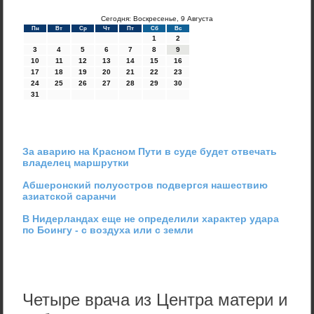
Сегодня: Воскресенье, 9 Августа
Пн
Вт
Ср
Чт
Пт
Сб
Вс
1
2
3
4
5
6
7
8
9
10
11
12
13
14
15
16
17
18
19
20
21
22
23
24
25
26
27
28
29
30
31
За аварию на Красном Пути в суде будет отвечать
владелец маршрутки
Абшеронский полуостров подвергся нашествию
азиатской саранчи
В Нидерландах еще не определили характер удара
по Боингу - с воздуха или с земли
Четыре врача из Центра матери и