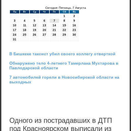
Сегодня: Пятница, 7 Августа
Пн
Вт
Ср
Чт
Пт
Сб
Вс
1
2
3
4
5
6
7
8
9
10
11
12
13
14
15
16
17
18
19
20
21
22
23
24
25
26
27
28
29
30
31
В Бишкеке таксист убил своего коллегу отверткой
Обнаружено тело 4-летнего Тамерлана Мухтарова в
Павлодарской области
7 автомобилей горели в Новосибирской области на
выходных
Одного из пострадавших в ДТП
под Красноярском выписали из