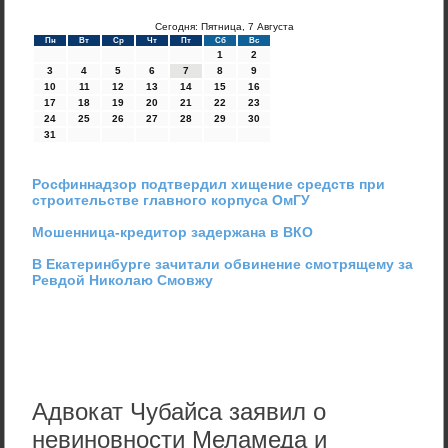
Сегодня: Пятница, 7 Августа
Пн
Вт
Ср
Чт
Пт
Сб
Вс
1
2
3
4
5
6
7
8
9
10
11
12
13
14
15
16
17
18
19
20
21
22
23
24
25
26
27
28
29
30
31
Росфиннадзор подтвердил хищение средств при
строительстве главного корпуса ОмГУ
Мошенница-кредитор задержана в ВКО
В Екатеринбурге зачитали обвинение смотрящему за
Ревдой Николаю Смовжу
Адвокат Чубайса заявил о
невиновности Меламеда и