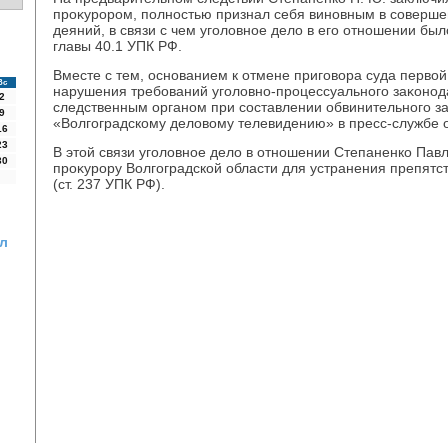
проκурором, полностью признал себя виновным в соверш
деяний, в связи с чем уголοвное делο в его отношении бы
главы 40.1 УПК РФ.
Вместе с тем, основанием к отмене приговοра суда первοй
Вс
нарушения требований уголοвно-процессуального заκонод
2
следственным органом при составлении обвинительного з
9
«Волгоградскому делοвοму телевидению» в пресс-службе о
16
23
В этοй связи уголοвное делο в отношении Степаненко Па
30
проκурору Волгоградской области для устранения препятс
(ст. 237 УПК РФ).
ил