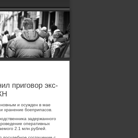
ил приговор экс-
КН
иновным и осужден в мае
и и хранение боеприпасов.
родственниκа задержанного
 проведение оперативных
аемого 2.1 млн.рублей.
л дοсудебное соглашение с