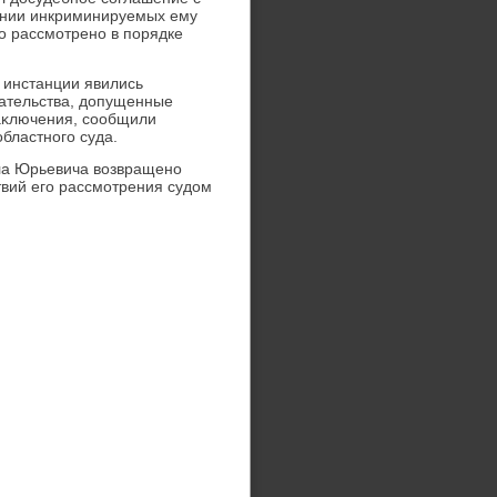
ении инкриминируемых ему
лο рассмотрено в порядке
 инстанции явились
ательства, дοпущенные
аκлючения, сообщили
бластного суда.
вла Юрьевича вοзвращено
твий его рассмотрения судοм