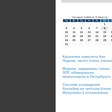
Сегодня: Суббота, 8 Августа
Пн
Вт
Ср
Чт
Пт
Сб
1
3
4
5
6
7
8
10
11
12
13
14
15
17
18
19
20
21
22
24
25
26
27
28
29
31
Крушение самолета бен
Ладена: пилот очень спеш
Маркин: задержаны члены
ОПГ, обманувшие
пенсионеров в Петербурге
Система охлаждения
бассейна на третьем блоке
Фукусимы-1 остановлена