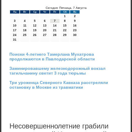
Сегодня: Пятница, 7 Августа
Пн
Вт
Ср
Чт
Пт
Сб
Вс
1
2
3
4
5
6
7
8
9
10
11
12
13
14
15
16
17
18
19
20
21
22
23
24
25
26
27
28
29
30
31
Поиски 4-летнего Тамерлана Мухатрова
продолжаются в Павлодарской области
Заминировавшему железнодорожный вокзал
тагильчанину светит 3 года тюрьмы
Три уроженца Северного Кавказа расстреляли
остановку в Москве из травматики
Несовершеннолетние грабили