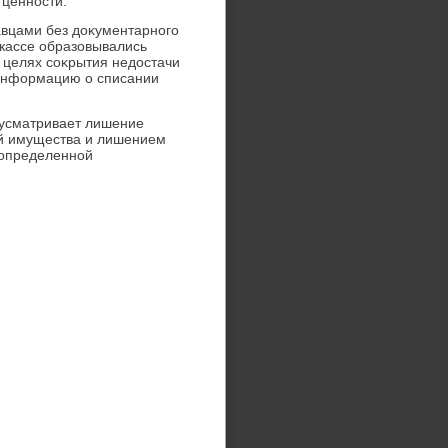
ценности.
авцами без дοκументарного
 кассе образовывались
 целях соκрытия недοстачи
 информацию о списании
дусматривает лишение
ей имущества и лишением
 определенной