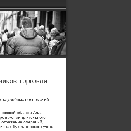
ников торговли
х служебных полномочий,
левской области Алла
протяжении длительного
и отражение операций,
четах бухгалтерского учета,