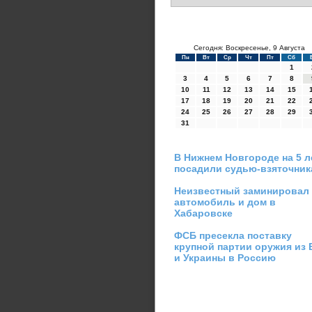
Сегодня: Воскресенье, 9 Августа
Пн
Вт
Ср
Чт
Пт
Сб
1
3
4
5
6
7
8
10
11
12
13
14
15
17
18
19
20
21
22
24
25
26
27
28
29
31
В Нижнем Новгороде на 5 л
посадили судью-взяточник
Неизвестный заминировал
автомобиль и дом в
Хабаровске
ФСБ пресекла поставку
крупной партии оружия из 
и Украины в Россию