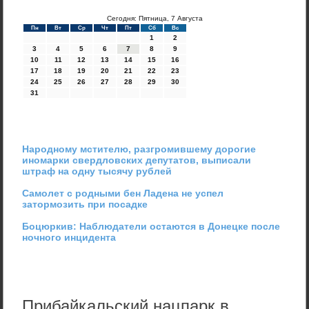
Сегодня: Пятница, 7 Августа
Пн
Вт
Ср
Чт
Пт
Сб
Вс
1
2
3
4
5
6
7
8
9
10
11
12
13
14
15
16
17
18
19
20
21
22
23
24
25
26
27
28
29
30
31
Народному мстителю, разгромившему дорогие
иномарки свердловских депутатов, выписали
штраф на одну тысячу рублей
Самолет с родными бен Ладена не успел
затормозить при посадке
Боцюркив: Наблюдатели остаются в Донецке после
ночного инцидента
Прибайкальский нацпарк в