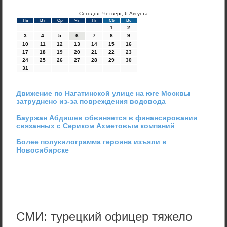
Сегодня: Четверг, 6 Августа
Пн
Вт
Ср
Чт
Пт
Сб
Вс
1
2
3
4
5
6
7
8
9
10
11
12
13
14
15
16
17
18
19
20
21
22
23
24
25
26
27
28
29
30
31
Движение по Нагатинской улице на юге Москвы
затруднено из-за повреждения водовода
Бауржан Абдишев обвиняется в финансировании
связанных с Сериком Ахметовым компаний
Более полукилограмма героина изъяли в
Новосибирске
СМИ: турецкий офицер тяжело