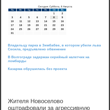
Сегодня: Суббота, 8 Августа
Пн
Вт
Ср
Чт
Пт
Сб
Вс
1
2
3
4
5
6
7
8
9
10
11
12
13
14
15
16
17
18
19
20
21
22
23
24
25
26
27
28
29
30
31
Владельцу парка в Зимбабве, в котором убили льва
Сесила, предъявлено обвинение
В Волгограде задержан серийный налетчик на
ломбарды
Казарма обрушилась без проекта
Жителя Новоселово
оштрафовали за агрессивную