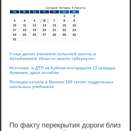
Сегодня: Четверг, 6 Августа
Пн
Вт
Ср
Чт
Пт
Сб
Вс
1
2
3
4
5
6
7
8
9
10
11
12
13
14
15
16
17
18
19
20
21
22
23
24
25
26
27
28
29
30
31
У еще двоих учеников сельской школы в
Актюбинской области нашли туберкулез
Источник: в ДТП на Кубани пострадали 13 граждан
Армении, двое погибли
Полиция изъяла в Москве 100 тысяч поддельных
школьных учебников
По факту перекрытия дороги близ