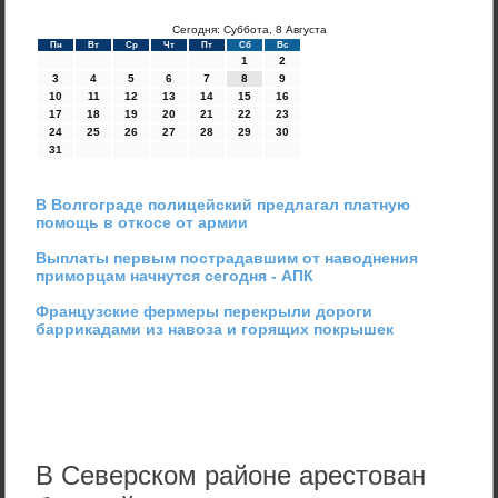
Сегодня: Суббота, 8 Августа
Пн
Вт
Ср
Чт
Пт
Сб
Вс
1
2
3
4
5
6
7
8
9
10
11
12
13
14
15
16
17
18
19
20
21
22
23
24
25
26
27
28
29
30
31
В Волгограде полицейский предлагал платную
помощь в откосе от армии
Выплаты первым пострадавшим от наводнения
приморцам начнутся сегодня - АПК
Французские фермеры перекрыли дороги
баррикадами из навоза и горящих покрышек
В Северском районе арестован