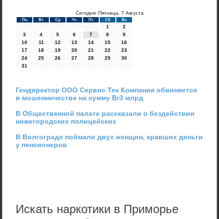
Сегодня: Пятница, 7 Августа
Пн
Вт
Ср
Чт
Пт
Сб
Вс
1
2
3
4
5
6
7
8
9
10
11
12
13
14
15
16
17
18
19
20
21
22
23
24
25
26
27
28
29
30
31
Гендиректор ООО Сервис Тек Компания обвиняется
в мошенничестве на сумму Br3 млрд
В Общественной палате рассказали о бездействии
нижегородских полицейских
В Волгограде поймали двух женщин, кравших деньги
у пенсионеров
Искать наркотики в Приморье