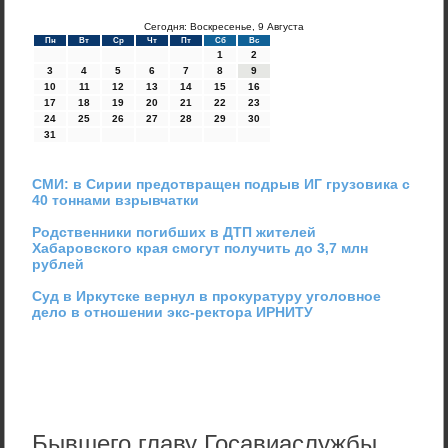
Сегодня: Воскресенье, 9 Августа
Пн
Вт
Ср
Чт
Пт
Сб
Вс
1
2
3
4
5
6
7
8
9
10
11
12
13
14
15
16
17
18
19
20
21
22
23
24
25
26
27
28
29
30
31
СМИ: в Сирии предотвращен подрыв ИГ грузовика с
40 тоннами взрывчатки
Родственники погибших в ДТП жителей
Хабаровского края смогут получить до 3,7 млн
рублей
Суд в Иркутске вернул в прокуратуру уголовное
дело в отношении экс-ректора ИРНИТУ
Бывшего главу Госавиаслужбы