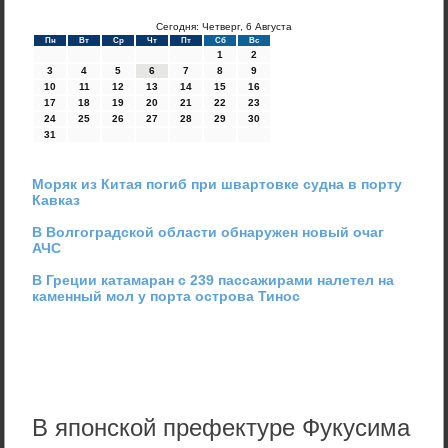
Сегодня: Четверг, 6 Августа
Пн
Вт
Ср
Чт
Пт
Сб
Вс
1
2
3
4
5
6
7
8
9
10
11
12
13
14
15
16
17
18
19
20
21
22
23
24
25
26
27
28
29
30
31
Моряк из Китая погиб при швартовке судна в порту
Кавказ
В Волгоградской области обнаружен новый очаг
АЧС
В Греции катамаран с 239 пассажирами налетел на
каменный мол у порта острова Тинос
В японской префектуре Фукусима