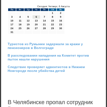
Сегодня: Четверг, 6 Августа
Пн
Вт
Ср
Чт
Пт
Сб
Вс
1
2
3
4
5
6
7
8
9
10
11
12
13
14
15
16
17
18
19
20
21
22
23
24
25
26
27
28
29
30
31
Туристов из Румынии задержали за кражи у
пенсионеров в Волгограде
В расследовании нападения на Комитет против
пыток нашли нарушения
Следствие проверяет адвентистов в Нижнем
Новгороде после убийства детей
В Челябинске пропал сотрудник