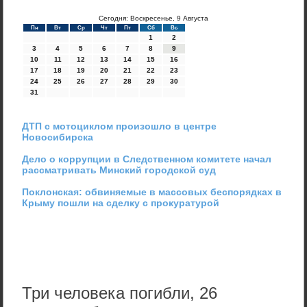
Сегодня: Воскресенье, 9 Августа
Пн
Вт
Ср
Чт
Пт
Сб
Вс
1
2
3
4
5
6
7
8
9
10
11
12
13
14
15
16
17
18
19
20
21
22
23
24
25
26
27
28
29
30
31
ДТП с мотоциклом произошло в центре
Новосибирска
Дело о коррупции в Следственном комитете начал
рассматривать Минский городской суд
Поклонская: обвиняемые в массовых беспорядках в
Крыму пошли на сделку с прокуратурой
Три человека погибли, 26