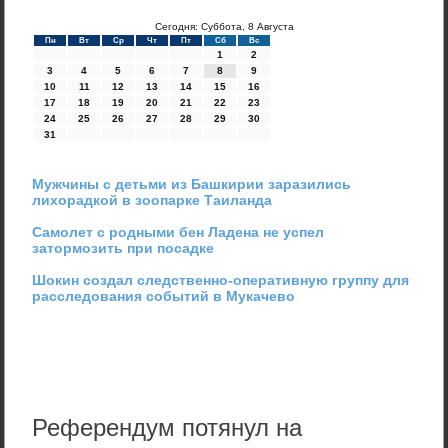
Сегодня: Суббота, 8 Августа
Пн
Вт
Ср
Чт
Пт
Сб
Вс
1
2
3
4
5
6
7
8
9
10
11
12
13
14
15
16
17
18
19
20
21
22
23
24
25
26
27
28
29
30
31
Мужчины с детьми из Башкирии заразились
лихорадкой в зоопарке Таиланда
Самолет с родными бен Ладена не успел
затормозить при посадке
Шокин создал следственно-оперативную группу для
расследования событий в Мукачево
Референдум потянул на