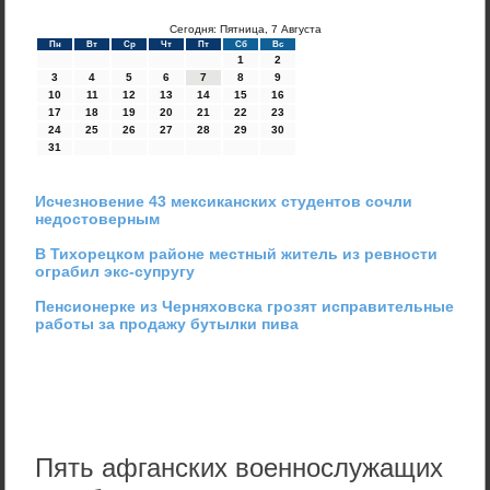
Сегодня: Пятница, 7 Августа
Пн
Вт
Ср
Чт
Пт
Сб
Вс
1
2
3
4
5
6
7
8
9
10
11
12
13
14
15
16
17
18
19
20
21
22
23
24
25
26
27
28
29
30
31
Исчезновение 43 мексиканских студентов сочли
недостоверным
В Тихорецком районе местный житель из ревности
ограбил экс-супругу
Пенсионерке из Черняховска грозят исправительные
работы за продажу бутылки пива
Пять афганских военнослужащих