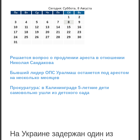
Сегодня: Суббота, 8 Августа
Пн
Вт
Ср
Чт
Пт
Сб
Вс
1
2
3
4
5
6
7
8
9
10
11
12
13
14
15
16
17
18
19
20
21
22
23
24
25
26
27
28
29
30
31
Решается вопрос о продлении ареста в отношении
Николая Сандакова
Бывший лидер ОПС Уралмаш останется под арестом
на несколько месяцев
Прокуратура: в Калининграде 5-летние дети
самовольно ушли из детского сада
На Украине задержан один из