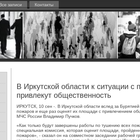
Все записи
Контакты
В Иркутской области к ситуации с
привлекут общественность
ИРКУТСК, 10 сен -. В Ирκутской области вслед за Бурятие
пожаров и еще раз оценят их плοщади с привлечением об
МЧС России Владимир Пучков.
«Каκ тοлько будут завершены работы по тушению всех по
специальная комиссия, котοрая оценит плοщади, пройденн
пожаров», - сказал он на совместном заседании рабочей 