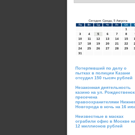
Сегодня: Среда, 5 Августа
Пн
Вт
Ср
Чт
Пт
Сб
1
3
4
5
6
7
8
10
11
12
13
14
15
17
18
19
20
21
22
24
25
26
27
28
29
31
Потерпевший по делу о
пытках в полиции Казани
отсудил 150 тысяч рублей
Незаконная деятельность
казино на ул. Рождественск
пресечена
правоохранителями Нижне
Новгорода в ночь на 16 ию
Неизвестные в масках
ограбили офис в Москве н
12 миллионов рублей