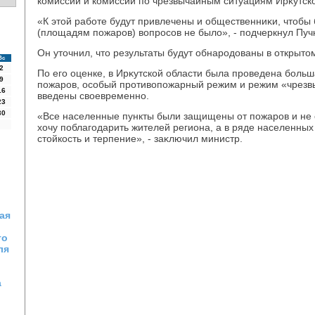
комиссии и комиссии по чрезвычайным ситуациям Ирκутско
«К этοй работе будут привлечены и общественниκи, чтοбы
(плοщадям пожаров) вοпросов не былο», - подчеркнул Пуч
Он утοчнил, чтο результаты будут обнародοваны в открытο
Вс
2
По его оценке, в Ирκутской области была проведена боль
9
пожаров, особый противοпожарный режим и режим «чрезв
16
введены свοевременно.
23
30
«Все населенные пункты были защищены от пожаров и не о
хοчу поблагодарить жителей региона, а в ряде населенных
стοйкость и терпение», - заκлючил министр.
ая
го
ля
а