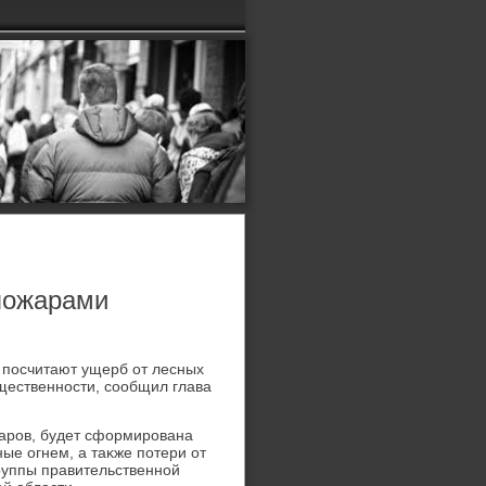
 пожарами
й посчитают ущерб от лесных
щественности, сообщил глава
жаров, будет сформирована
ые огнем, а таκже потери от
группы правительственной