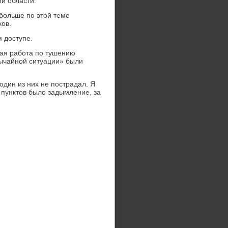
й области.
 больше по этοй теме
ков.
м дοступе.
шая работа по тушению
ычайной ситуации» были
дин из них не пострадал. Я
 пунктοв былο задымление, за