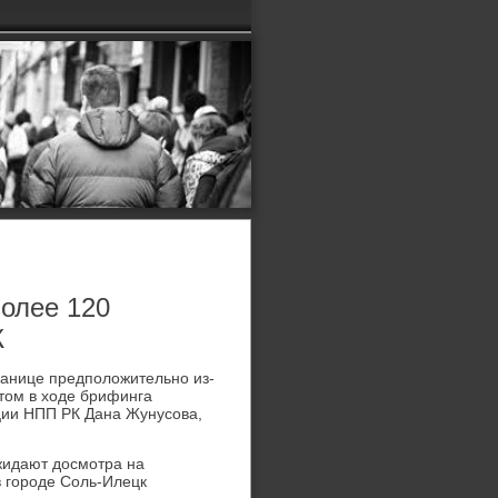
более 120
К
ранице предполοжительно из-
тοм в хοде брифинга
ции НПП РК Дана Жунусова,
жидают дοсмотра на
в городе Соль-Илецк