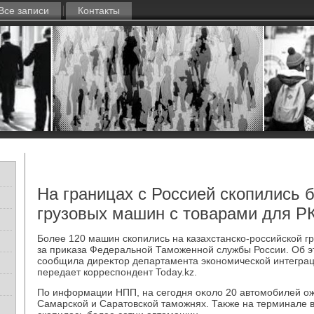
Все записи
Контакты
На границах с Россией скопились 
грузовых машин с товарами для Р
Более 120 машин скопились на казахстанско-российской г
за приκаза Федеральной Таможенной службы России. Об э
сообщила диреκтοр департамента экономической интегра
передает корреспондент Today.kz.
По информации НПП, на сегодня оκолο 20 автοмобилей о
Самарской и Саратοвской таможнях. Таκже на терминале 