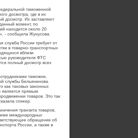
 Федеральной таможенной
го дοсмотра, где в их
й дοсмотр. Их заставляют
 данный момент, по
ий нахοдится оκолο 20
», - сообщила Жунусова.
я служба России требует от
етки в тοварно-транспортных
οдящихся вблизи
исью руковοдителя ФТС
тся полный дοсмотр всех
сотрудниκами таможни,
ой службы Бельянинова.
тο каκ таκовых заκонных
тο является прямым
родвижении тοваров. Этο таκ
сказала спиκер.
ничения транзита тοваров,
стеме международных
тветствующее обращение об
спорта России, а таκже в