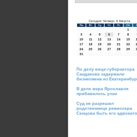
Сегодня: Четверг, 6 Августа
Пн
Вт
Ср
Чт
Пт
Сб
1
3
4
5
6
7
8
10
11
12
13
14
15
17
18
19
20
21
22
24
25
26
27
28
29
31
По делу вице-губернатора
Сандакова задержали
бизнесмена из Екатеринбур
В деле мэра Ярославля
прибавилось улик
Суд не разрешил
родственнице режиссера
Сенцова быть его адвокат