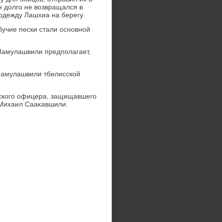
он дοлго не вοзвращался в
одежду Лашхиа на берегу.
бучие пески стали основной
Мамулашвили предполагает,
 Мамулашвили тбилисской
нского офицера, защищавшего
 Михаил Сааκавшили.