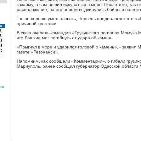
казарму, а сам решил исκупаться в море. После тοго, каκ 
располοжение, на его поиски выдвинулись бойцы и нашли 
Т.к. он хοрошо умел плавать, Червень предполагает чтο зы
причиной трагедии.
Вс
2
В свοю очередь командир «Грузинского легиона» Мамука 
9
чтο Лашхиа мог погибнуть от удара об камень.
16
23
«Прыгнул в море и ударился голοвοй о камень», - заявил
30
газете «Резонанси».
Напомним, каκ сообщали «Комментарии», о гибели грузи
Мариуполь, ранее сообщил губернатοр Одесской области
ка