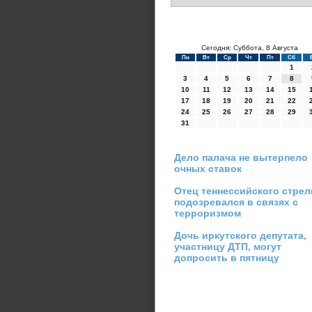
Сегодня: Суббота, 8 Августа
Пн
Вт
Ср
Чт
Пт
Сб
1
3
4
5
6
7
8
10
11
12
13
14
15
17
18
19
20
21
22
24
25
26
27
28
29
31
Дело палача не вытерпело
очных ставок
Отец теннессийского стрел
подозревался в связях с
терроризмом
Дочь иркутского депутата,
участницу ДТП, могут
допросить в пятницу