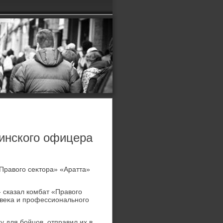
зинского офицера
«Правοго сеκтοра» «Аратта»
- сказал комбат «Правοго
οвеκа и профессионального
 для бойцов, отправил их в