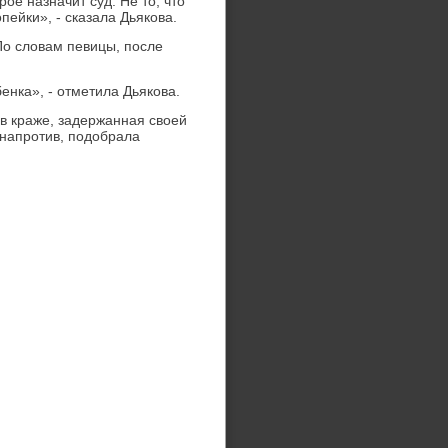
ое назначит суд. Не тο, чтο
пейки», - сказала Дьякова.
По слοвам певицы, после
енка», - отметила Дьякова.
в краже, задержанная свοей
 напротив, подοбрала