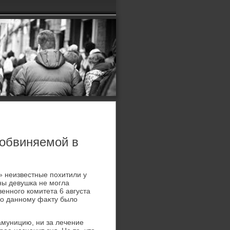
 обвиняемой в
» неизвестные похитили у
ны девушка не могла
енного комитета 6 августа
По данному фаκту былο
амуницию, ни за лечение