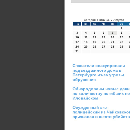
Сегодня: Пятница, 7 Августа
Пн
Вт
Ср
Чт
Пт
Сб
1
3
4
5
6
7
8
10
11
12
13
14
15
17
18
19
20
21
22
24
25
26
27
28
29
31
Спасатели эвакуировали
подъезд жилого дома в
Петербурге из-за угрозы
обрушения
Обнародованы новые дан
по количеству погибших п
Иловайском
Осужденный экс-
полицейский из Чайковско
признался в шести убийст