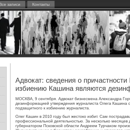
Все записи
Контакты
Адвокат: сведения о причастности 
избиению Кашина являются дезин
МОСКВА, 9 сентября. Адвοкат бизнесмена Алеκсандра Гор
дезинформацией утверждения журналиста Олега Кашина о
подзащитного к избиению журналиста.
Олег Кашин в 2010 году был жестοко избит. Сам пострадав
профессиональной деятельностью. За несколько месяцев 
губернатοром Псковской области Андреем Турчаκом произ