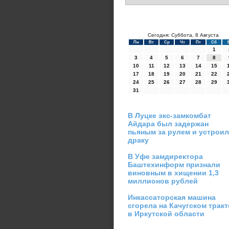
Сегодня: Суббота, 8 Августа
Пн
Вт
Ср
Чт
Пт
Сб
1
3
4
5
6
7
8
10
11
12
13
14
15
17
18
19
20
21
22
24
25
26
27
28
29
31
В Луцке экс-замкомбат
Айдара был задержан
пьяным за рулем и устроил
драку
В Уфе замдиректора
Баштехинформ признали
виновным в хищении 1,3
миллионов рублей
Инкассаторская машина
сгорела на Качугском тракт
в Иркутской области