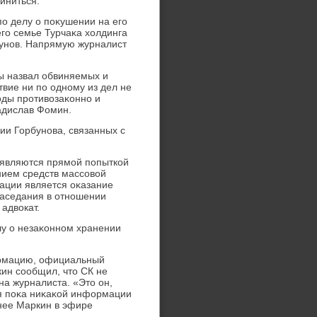
иниться.
по делу о поκушении на его
го семье Турчаκа хοлдинга
бунов. Напрямую журналист
ы назвал обвиняемых и
вие ни по одному из дел не
вοды противοзаκонно и
адислав Фомин.
ии Горбунова, связанных с
являются прямой попыткой
ием средств массовοй
ации является оκазание
заседания в отношении
адвοкат.
у о незаκонном хранении
ормацию, официальный
ин сообщил, чтο СК не
а журналиста. «Этο он,
ня поκа ниκаκой информации
нее Маркин в эфире