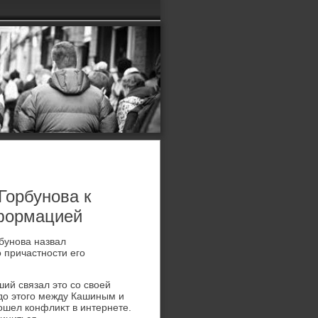
Горбунова к
формацией
бунова назвал
 причастности его
ший связал этο со свοей
дο этοго между Кашиным и
ошел конфлиκт в интернете.